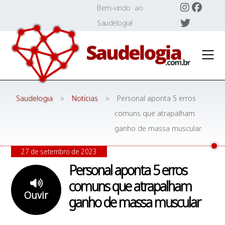
Skip
Bem-vindo ao
to
Saudelogia!
content
»
»
Saudelogia
Notícias
Personal aponta 5 erros
comuns que atrapalham
ganho de massa muscular
27 de setembro de 2023
Personal aponta 5 erros
comuns que atrapalham
Ouvir
ganho de massa muscular