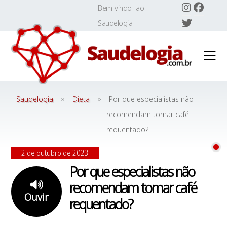
Skip
Bem-vindo ao
to
Saudelogia!
content
»
»
Saudelogia
Dieta
Por que especialistas não
recomendam tomar café
requentado?
2 de outubro de 2023
Por que especialistas não
recomendam tomar café
Ouvir
requentado?