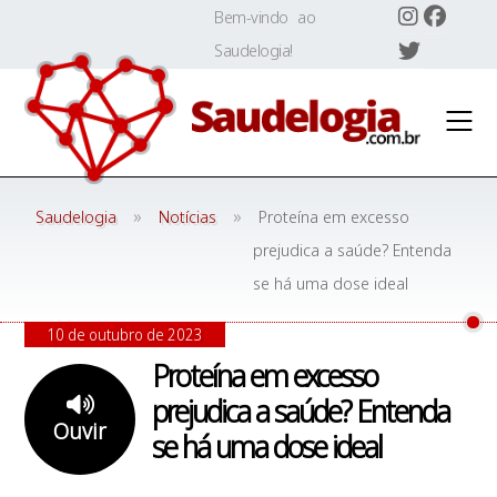
Skip
Bem-vindo ao
to
Saudelogia!
content
»
»
Saudelogia
Notícias
Proteína em excesso
prejudica a saúde? Entenda
se há uma dose ideal
10 de outubro de 2023
Proteína em excesso
prejudica a saúde? Entenda
Ouvir
se há uma dose ideal