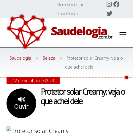
Skip
Bem-vindo ao
to
Saudelogia!
content
»
»
Saudelogia
Beleza
Protetor solar Creamy: veja o
que achei dele
12 de outubro de 2023
Protetor solar Creamy: veja o
que achei dele
Ouvir