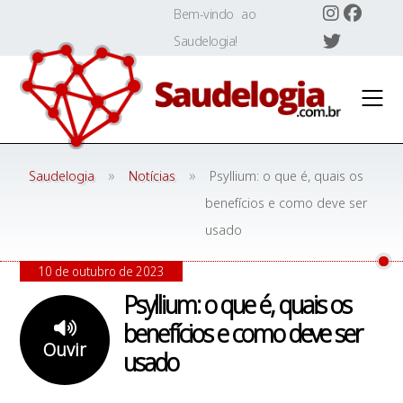
Skip
Bem-vindo ao
to
Saudelogia!
content
»
»
Saudelogia
Notícias
Psyllium: o que é, quais os
benefícios e como deve ser
usado
10 de outubro de 2023
Psyllium: o que é, quais os
benefícios e como deve ser
Ouvir
usado