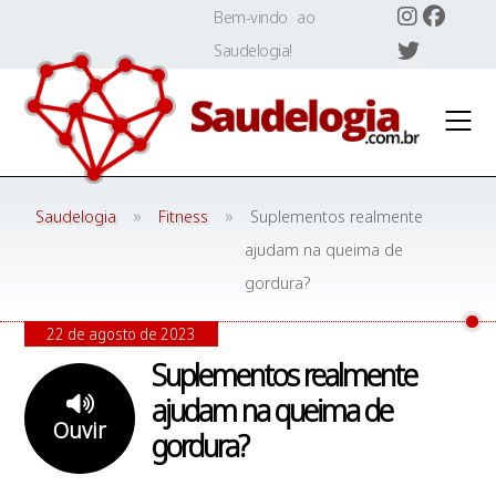
Skip
Bem-vindo ao
to
Saudelogia!
content
»
»
Saudelogia
Fitness
Suplementos realmente
ajudam na queima de
gordura?
22 de agosto de 2023
Suplementos realmente
ajudam na queima de
Ouvir
gordura?