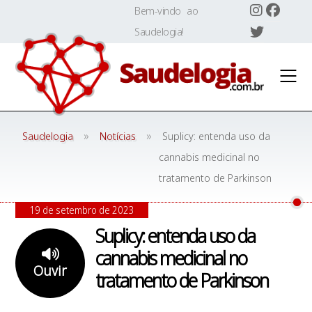
Skip
Bem-vindo ao
to
Saudelogia!
content
»
»
Saudelogia
Notícias
Suplicy: entenda uso da
cannabis medicinal no
tratamento de Parkinson
19 de setembro de 2023
Suplicy: entenda uso da
cannabis medicinal no
Ouvir
tratamento de Parkinson