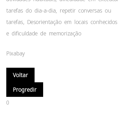
tarefas do dia-a-dia, repetir conversas ou
tarefas, Desorientação em locais conhecidos
e dificuldade de memorização
Pixabay
Voltar
Progredir
0