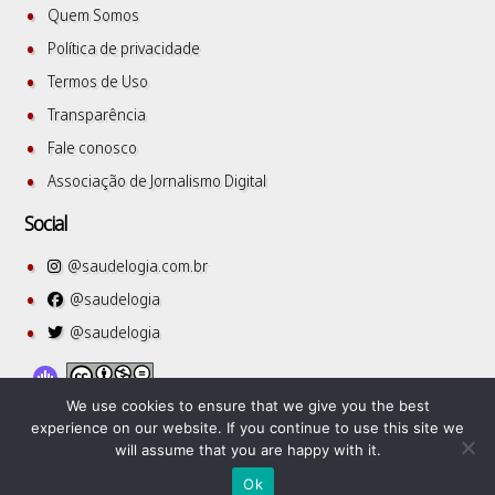
Quem Somos
Política de privacidade
Termos de Uso
Transparência
Fale conosco
Associação de Jornalismo Digital
Social
@saudelogia.com.br
@saudelogia
@saudelogia
We use cookies to ensure that we give you the best
experience on our website. If you continue to use this site we
will assume that you are happy with it.
SuperbThemes
©2026 Saudelogia
| WordPress Theme by
Ok