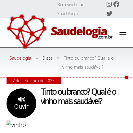
Skip
Bem-vindo ao
to
Saudelogia!
content
»
»
Saudelogia
Dieta
Tinto ou branco? Qual é o
vinho mais saudável?
7 de setembro de 2023
Tinto ou branco? Qual é o
vinho mais saudável?
Ouvir