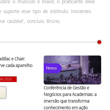
bre o músculo é maior, o praticante deve
suporte esse tipo de estímulo. Iniciantes
a cautela”, concluiu Bruno.
dillac e Chair:
rve cada aparelho
Fitness
 de 2026
Conferência de Gestão e
Negócios para Academias: a
imersão que transforma
conhecimento em ação