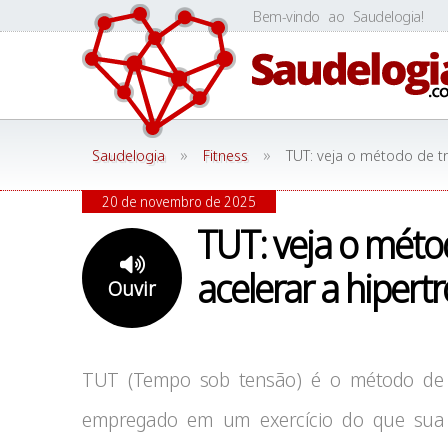
Skip
Bem-vindo ao Saudelogia!
to
content
»
»
Saudelogia
Fitness
TUT: veja o método de tr
20 de novembro de 2025
TUT: veja o méto
acelerar a hipertr
Ouvir
TUT (Tempo sob tensão) é o método de 
empregado em um exercício do que sua 