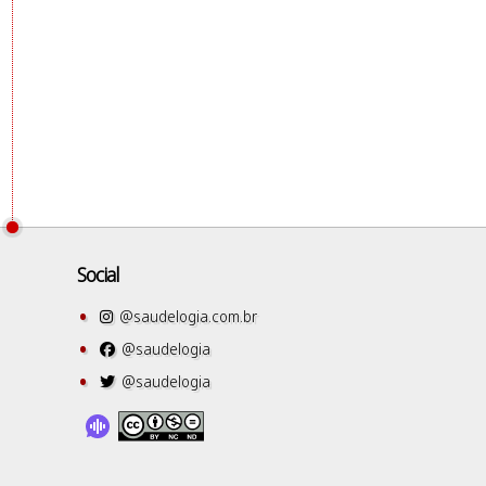
Social
@saudelogia.com.br
@saudelogia
@saudelogia