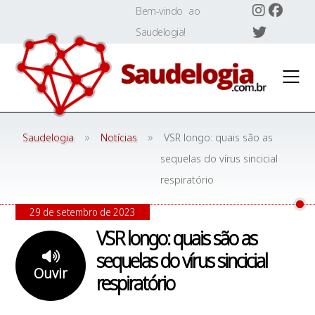
Skip
Bem-vindo ao
to
Saudelogia!
content
»
»
Saudelogia
Notícias
VSR longo: quais são as
sequelas do vírus sincicial
respiratório
29 de setembro de 2023
VSR longo: quais são as
sequelas do vírus sincicial
Ouvir
respiratório