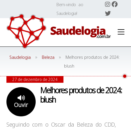
Skip
Bem-vindo ao
to
Saudelogia!
content
»
»
Saudelogia
Beleza
Melhores produtos de 2024:
blush
27 de dezembro de 2024
Melhores produtos de 2024:
blush
Ouvir
Seguindo com o Oscar da Beleza do CDD,