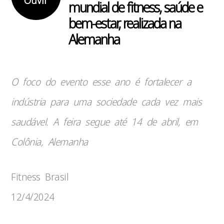
Ouvir
mundial de fitness, saúde e
bem-estar, realizada na
Alemanha
O foco do evento esse ano é fortalecer a
indústria para uma sociedade cada vez mais
saudável. A feira segue até 14 de abril, em
Colônia, Alemanha
Fitness Brasil
12/4/2024