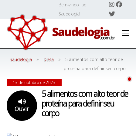
Skip
Bem-vindo ao
to
Saudelogia!
content
»
»
Saudelogia
Dieta
5 alimentos com alto teor de
proteína para definir seu corpo
13 de outubro de 2023
5 alimentos com alto teor de
proteína para definir seu
Ouvir
corpo