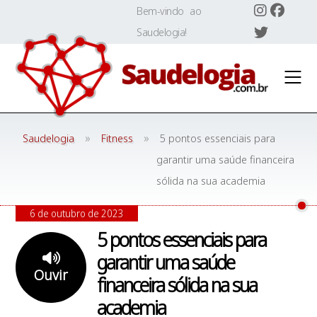
Skip
Bem-vindo ao
to
Saudelogia!
content
»
»
Saudelogia
Fitness
5 pontos essenciais para
garantir uma saúde financeira
sólida na sua academia
6 de outubro de 2023
5 pontos essenciais para
garantir uma saúde
Ouvir
financeira sólida na sua
academia