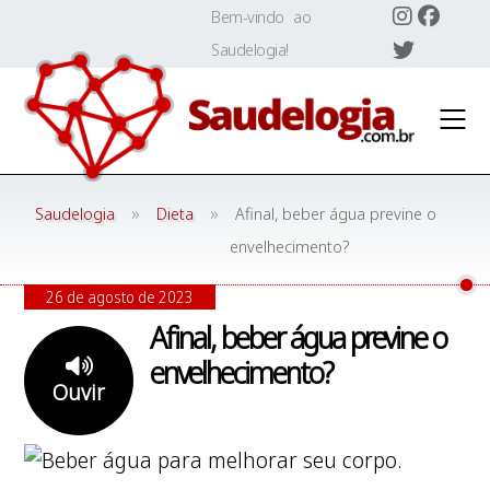
Skip
Bem-vindo ao
to
Saudelogia!
content
»
»
Saudelogia
Dieta
Afinal, beber água previne o
envelhecimento?
26 de agosto de 2023
Afinal, beber água previne o
envelhecimento?
Ouvir