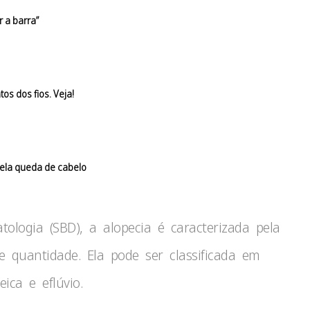
r a barra”
os dos fios. Veja!
pela queda de cabelo
ologia (SBD), a alopecia é caracterizada pela
 quantidade. Ela pode ser classificada em
ica e eflúvio.