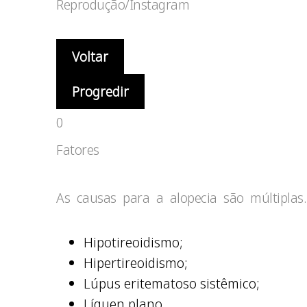
Reprodução/Instagram
Voltar
Progredir
0
Fatores
As causas para a alopecia são múltiplas.
Hipotireoidismo;
Hipertireoidismo;
Lúpus eritematoso sistêmico;
Líquen plano,