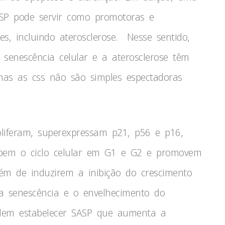
ASP pode servir como promotoras e
s, incluindo aterosclerose. Nesse sentido,
A senescência celular e a aterosclerose têm
 mas as css não são simples espectadoras
oliferam, superexpressam p21, p56 e p16,
mpem o ciclo celular em G1 e G2 e promovem
lém de induzirem a inibição do crescimento
a senescência e o envelhecimento do
odem estabelecer SASP que aumenta a