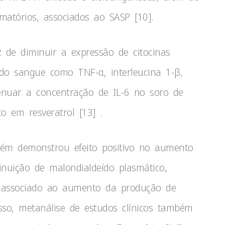
amatórios, associados ao SASP [10].
az de diminuir a expressão de citocinas
do sangue como TNF-α, interleucina 1-β,
tenuar a concentração de IL-6 no soro de
o em resveratrol [13] .
ém demonstrou efeito positivo no aumento
inuição de malondialdeído plasmático,
o, associado ao aumento da produção de
isso, metanálise de estudos clínicos também