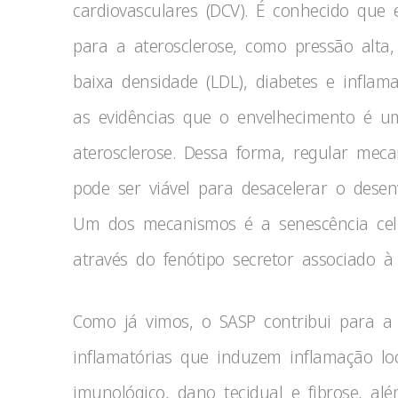
cardiovasculares (DCV). É conhecido que e
para a aterosclerose, como pressão alta, 
baixa densidade (LDL), diabetes e infl
as evidências que o envelhecimento é u
aterosclerose. Dessa forma, regular mec
pode ser viável para desacelerar o dese
Um dos mecanismos é a senescência celu
através do fenótipo secretor associado à 
Como já vimos, o SASP contribui para a 
inflamatórias que induzem inflamação loc
imunológico, dano tecidual e fibrose, a