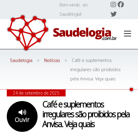
Skip
Bem-vindo ao
to
Saudelogia!
content
»
»
Saudelogia
Notícias
Café e suplementos
irregulares são proibidos
pela Anvisa. Veja quais
24 de setembro de 2025
Café e suplementos
irregulares são proibidos pela
Ouvir
Anvisa. Veja quais