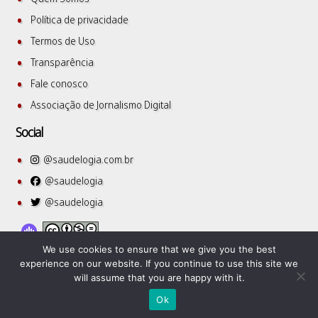
Política de privacidade
Termos de Uso
Transparência
Fale conosco
Associação de Jornalismo Digital
Social
@saudelogia.com.br
@saudelogia
@saudelogia
We use cookies to ensure that we give you the best
experience on our website. If you continue to use this site we
will assume that you are happy with it.
SuperbThemes
©2026 Saudelogia
| WordPress Theme by
Ok