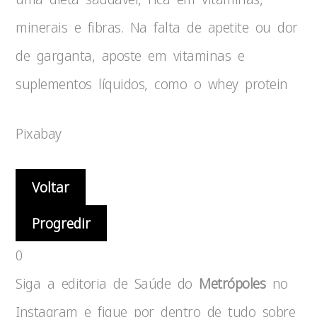
minerais e fibras. Na falta de apetite ou dor
de garganta, aposte em vitaminas e
suplementos líquidos, como o whey protein
Pixabay
Voltar
Progredir
0
Siga a editoria de Saúde do
Metrópoles
no
Instagram e fique por dentro de tudo sobre