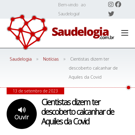
Skip
Bem-vindo ao
to
Saudelogia!
content
»
»
Saudelogia
Notícias
Cientistas dizem ter
descoberto calcanhar de
Aquiles da Covid
13 de setembro de 2023
Cientistas dizem ter
descoberto calcanhar de
Ouvir
Aquiles da Covid