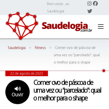
Skip
Bem-vindo ao
to
Saudelogia!
content
»
»
Saudelogia
Fitness
Comer ovo de páscoa de
uma vez ou “parcelado”: qual
o melhor para o shape
22 de agosto de 2023
Comer ovo de páscoa de
uma vez ou “parcelado”: qual
Ouvir
o melhor para o shape