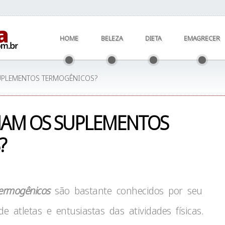
HOME
BELEZA
DIETA
EMAGRECER
PLEMENTOS TERMOGÊNICOS?
AM OS SUPLEMENTOS
?
ermogênicos
são bastante conhecidos por seu
 atletas e entusiastas das atividades físicas.