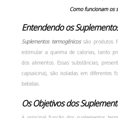
Como funcionam os s
Entendendo os Suplementos
Suplementos termogênicos
são produtos f
estimular a queima de calorias, tanto 
dos alimentos. Essas substâncias, prese
capsaicina), são isoladas em diferentes 
bebidas.
Os Objetivos dos Suplement
A principal função dos suplementos ter