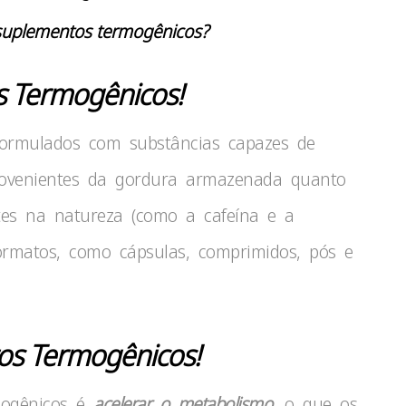
uplementos termogênicos?
 Termogênicos!
ormulados com substâncias capazes de
provenientes da gordura armazenada quanto
ntes na natureza (como a cafeína e a
formatos, como cápsulas, comprimidos, pós e
os Termogênicos!
mogênicos é
acelerar o metabolismo
, o que os