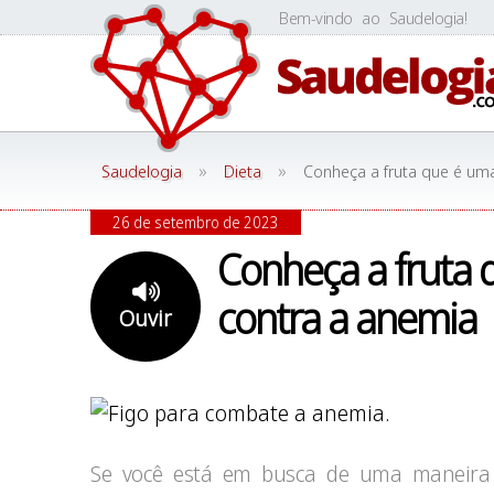
Skip
Bem-vindo ao Saudelogia!
to
content
»
»
Saudelogia
Dieta
Conheça a fruta que é um
26 de setembro de 2023
Conheça a fruta 
contra a anemia
Ouvir
Se você está em busca de uma maneira 