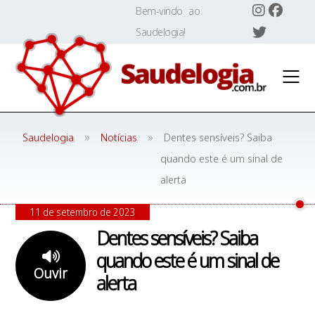
Skip
Bem-vindo ao
to
Saudelogia!
content
»
»
Saudelogia
Notícias
Dentes sensíveis? Saiba
quando este é um sinal de
alerta
11 de setembro de 2023
Dentes sensíveis? Saiba
quando este é um sinal de
Ouvir
alerta