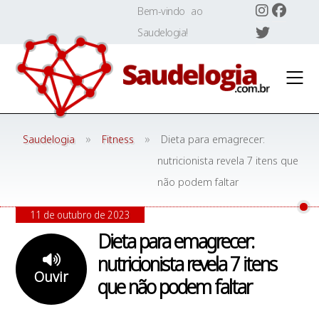
Skip
Bem-vindo ao
to
Saudelogia!
content
»
»
Saudelogia
Fitness
Dieta para emagrecer:
nutricionista revela 7 itens que
não podem faltar
11 de outubro de 2023
Dieta para emagrecer:
nutricionista revela 7 itens
Ouvir
que não podem faltar