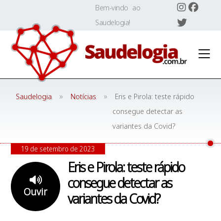
Skip
Bem-vindo ao
to
Saudelogia!
content
»
»
Saudelogia
Notícias
Eris e Pirola: teste rápido
consegue detectar as
variantes da Covid?
19 de setembro de 2023
Eris e Pirola: teste rápido
consegue detectar as
Ouvir
variantes da Covid?