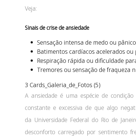
Veja:
Sinais de crise de ansiedade
Sensação intensa de medo ou pânico
Batimentos cardíacos acelerados ou 
Respiração rápida ou dificuldade para
Tremores ou sensação de fraqueza n
3 Cards_Galeria_de_Fotos (5)
A ansiedade é uma espécie de condição 
constante e excessiva de que algo negat
da Universidade Federal do Rio de Janeir
desconforto carregado por sentimento f