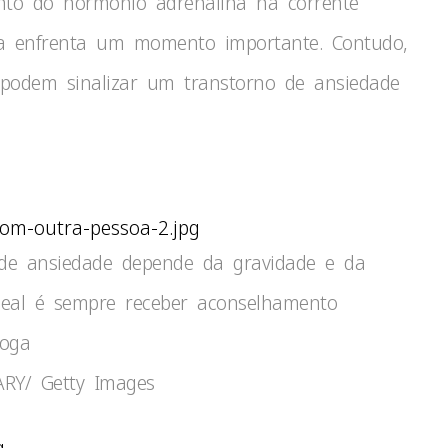
nto do hormônio adrenalina na corrente
a enfrenta um momento importante. Contudo,
 podem sinalizar um transtorno de ansiedade
om-outra-pessoa-2.jpg
de ansiedade depende da gravidade e da
ideal é sempre receber aconselhamento
loga
RY/ Getty Images
g