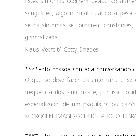
Estes sintomas ocorrem devido ao aume
sanguínea, algo normal quando a pesso
se os sintomas se tornarem constantes,
generalizada
Klaus Vedfelt/ Getty Images
****Foto-pessoa-sentada-conversando-c
O que se deve fazer durante uma crise 
frequência dos sintomas e, por isso, o 
especializado, de um psiquiatra ou psicó
MICROGEN IMAGES/SCIENCE PHOTO LIBRA
****Foto-pessoa-com-a-mao-no-peito.jp