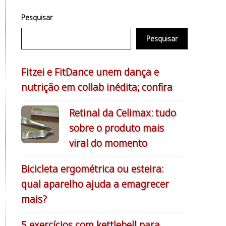
Pesquisar
Pesquisar
Fitzei e FitDance unem dança e
nutrição em collab inédita; confira
Retinal da Celimax: tudo
sobre o produto mais
viral do momento
Bicicleta ergométrica ou esteira:
qual aparelho ajuda a emagrecer
mais?
5 exercícios com kettlebell para