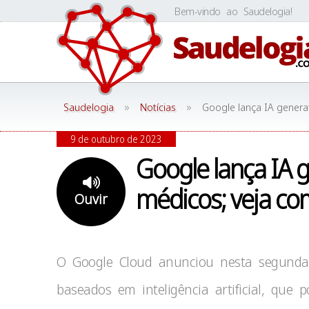
Skip
Bem-vindo ao Saudelogia!
to
content
»
»
Saudelogia
Notícias
Google lança IA genera
9 de outubro de 2023
Google lança IA g
médicos; veja co
Ouvir
O Google Cloud anunciou nesta segunda-f
baseados em inteligência artificial, que 