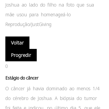
Joshua ao lado do filho na foto que sua
mãe usou para homenageá-lo
Reprodução/JustGiving
Voltar
Progredir
0
Estágio do câncer
O câncer já havia dominado ao menos 1/4
do cérebro de Joshua. A biópsia do tumor
foi feita e indicou, no último dia 5, que ele