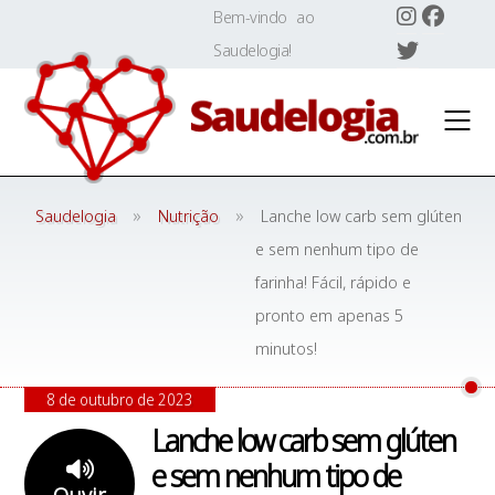
Skip
Bem-vindo ao
to
Saudelogia!
content
»
»
Saudelogia
Nutrição
Lanche low carb sem glúten
e sem nenhum tipo de
farinha! Fácil, rápido e
pronto em apenas 5
minutos!
8 de outubro de 2023
Lanche low carb sem glúten
e sem nenhum tipo de