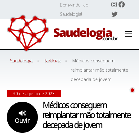
Skip
Bem-vindo ao
to
Saudelogia!
content
»
»
Saudelogia
Notícias
Médicos conseguem
reimplantar mão totalmente
decepada de jovem
30 de agosto de 2023
Médicos conseguem
reimplantar mão totalmente
Ouvir
decepada de jovem