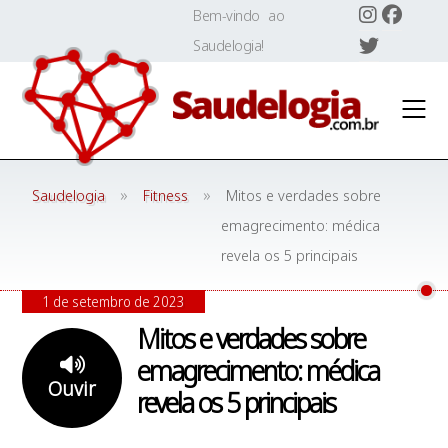
Skip
Bem-vindo ao
to
Saudelogia!
content
»
»
Saudelogia
Fitness
Mitos e verdades sobre
emagrecimento: médica
revela os 5 principais
1 de setembro de 2023
Mitos e verdades sobre
emagrecimento: médica
Ouvir
revela os 5 principais