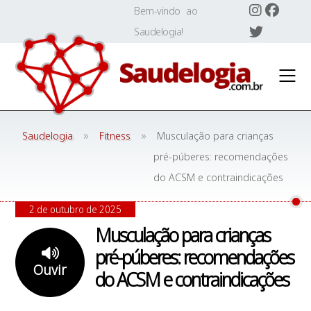
Skip
Bem-vindo ao
to
Saudelogia!
content
»
»
Saudelogia
Fitness
Musculação para crianças
pré-púberes: recomendações
do ACSM e contraindicações
2 de outubro de 2025
Musculação para crianças
pré-púberes: recomendações
Ouvir
do ACSM e contraindicações