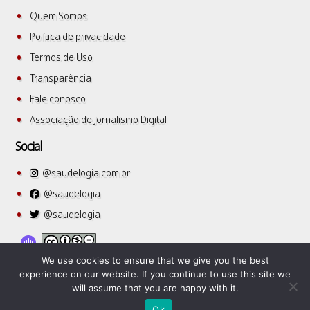
Quem Somos
Política de privacidade
Termos de Uso
Transparência
Fale conosco
Associação de Jornalismo Digital
Social
@saudelogia.com.br
@saudelogia
@saudelogia
We use cookies to ensure that we give you the best
experience on our website. If you continue to use this site we
will assume that you are happy with it.
SuperbThemes
©2026 Saudelogia
| WordPress Theme by
Ok