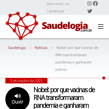
Skip
Bem-vindo ao
to
Saudelogia!
content
»
»
Saudelogia
Notícias
Nobel: por que vacinas de
RNA transformaram
pandemia e ganharam
prêmio
3 de outubro de 2023
Nobel: por que vacinas de
RNA transformaram
Ouvir
pandemia e ganharam