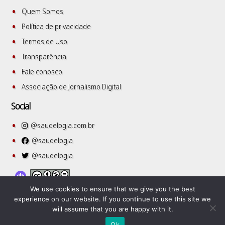
Quem Somos
Política de privacidade
Termos de Uso
Transparência
Fale conosco
Associação de Jornalismo Digital
Social
@saudelogia.com.br
@saudelogia
@saudelogia
We use cookies to ensure that we give you the best
experience on our website. If you continue to use this site we
will assume that you are happy with it.
SuperbThemes
©2026 Saudelogia
| WordPress Theme by
Ok