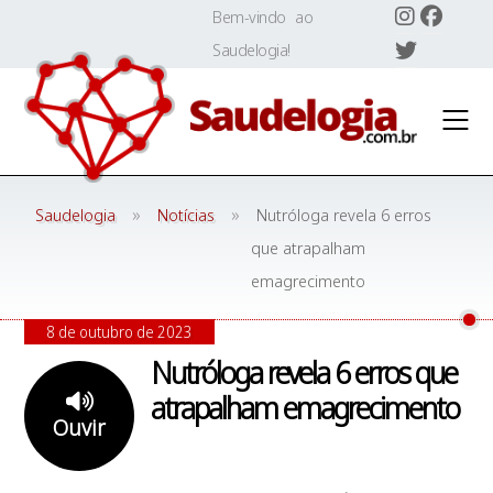
Skip
Bem-vindo ao
to
Saudelogia!
content
»
»
Saudelogia
Notícias
Nutróloga revela 6 erros
que atrapalham
emagrecimento
8 de outubro de 2023
Nutróloga revela 6 erros que
atrapalham emagrecimento
Ouvir