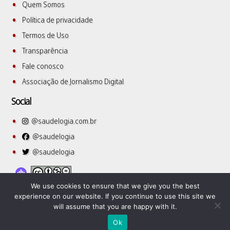
Quem Somos
Política de privacidade
Termos de Uso
Transparência
Fale conosco
Associação de Jornalismo Digital
Social
@saudelogia.com.br
@saudelogia
@saudelogia
We use cookies to ensure that we give you the best
experience on our website. If you continue to use this site we
will assume that you are happy with it.
SuperbThemes
©2026 Saudelogia
| WordPress Theme by
Ok