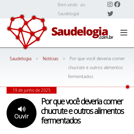
Skip
Bem-vindo ao
to
Saudelogia!
content
»
»
Saudelogia
Notícias
Por que você deveria comer
chucrute e outros alimentos
fermentados
19 de junho de 2025
Por que você deveria comer
chucrute e outros alimentos
Ouvir
fermentados