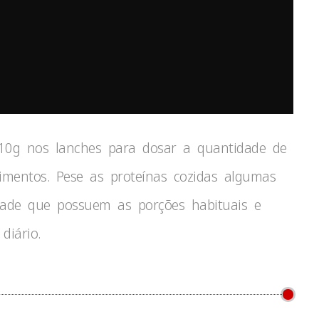
 10g nos lanches para dosar a quantidade de
alimentos. Pese as proteínas cozidas algumas
dade que possuem as porções habituais e
diário.