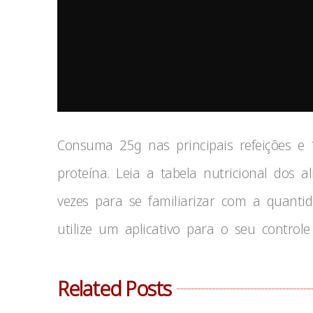
Consuma 25g nas principais refeições e
proteína. Leia a tabela nutricional dos 
vezes para se familiarizar com a quanti
utilize um aplicativo para o seu controle 
Related Posts