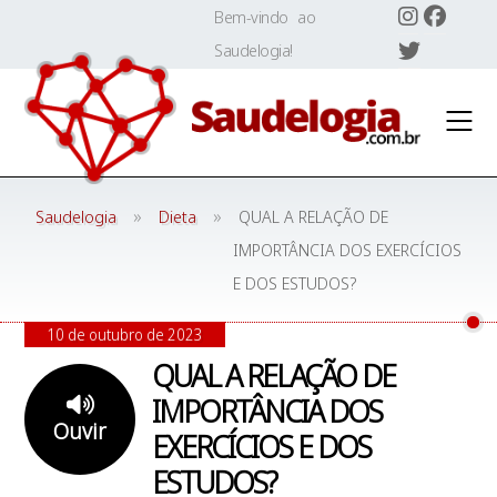
Skip
Bem-vindo ao
to
Saudelogia!
content
»
»
Saudelogia
Dieta
QUAL A RELAÇÃO DE
IMPORTÂNCIA DOS EXERCÍCIOS
E DOS ESTUDOS?
10 de outubro de 2023
QUAL A RELAÇÃO DE
IMPORTÂNCIA DOS
Ouvir
EXERCÍCIOS E DOS
ESTUDOS?