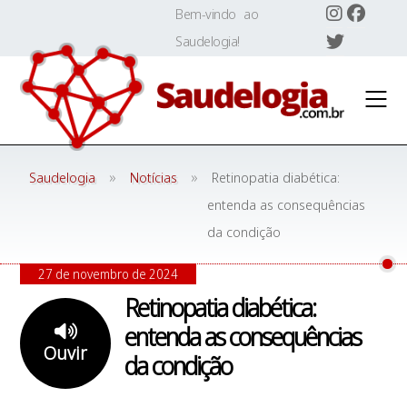
Skip
Bem-vindo ao
to
Saudelogia!
content
»
»
Saudelogia
Notícias
Retinopatia diabética:
entenda as consequências
da condição
27 de novembro de 2024
Retinopatia diabética:
entenda as consequências
Ouvir
da condição