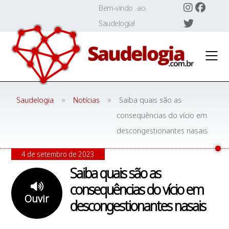
Skip
Bem-vindo ao
to
Saudelogia!
content
»
»
Saudelogia
Notícias
Saiba quais são as
consequências do vício em
descongestionantes nasais
4 de setembro de 2023
Saiba quais são as
consequências do vício em
Ouvir
descongestionantes nasais