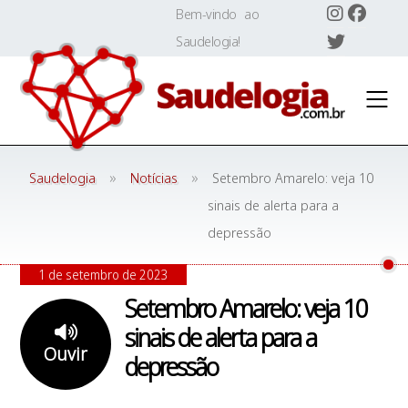
Skip
Bem-vindo ao
to
Saudelogia!
content
»
»
Saudelogia
Notícias
Setembro Amarelo: veja 10
sinais de alerta para a
depressão
1 de setembro de 2023
Setembro Amarelo: veja 10
sinais de alerta para a
Ouvir
depressão