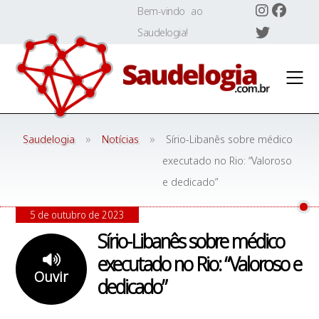
Skip
Bem-vindo ao
to
Saudelogia!
content
»
»
Saudelogia
Notícias
Sírio-Libanês sobre médico
executado no Rio: “Valoroso
e dedicado”
5 de outubro de 2023
Sírio-Libanês sobre médico
executado no Rio: “Valoroso e
Ouvir
dedicado”