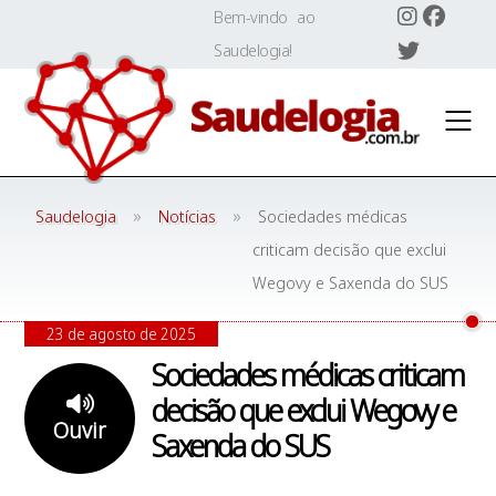
Skip
Bem-vindo ao
to
Saudelogia!
content
»
»
Saudelogia
Notícias
Sociedades médicas
criticam decisão que exclui
Wegovy e Saxenda do SUS
23 de agosto de 2025
Sociedades médicas criticam
decisão que exclui Wegovy e
Ouvir
Saxenda do SUS