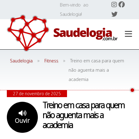
Skip
Bem-vindo ao
to
Saudelogia!
content
»
»
Saudelogia
Fitness
Treino em casa para quem
não aguenta mais a
academia
27 de novembro de 2025
Treino em casa para quem
não aguenta mais a
Ouvir
academia