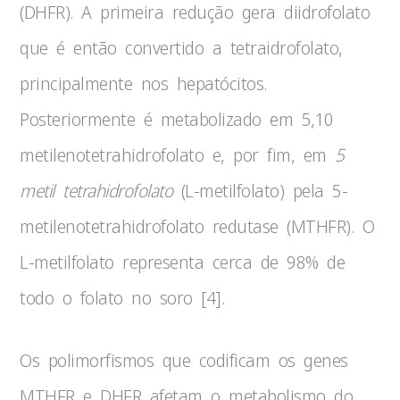
(DHFR). A primeira redução gera diidrofolato
que é então convertido a tetraidrofolato,
principalmente nos hepatócitos.
Posteriormente é metabolizado em 5,10
metilenotetrahidrofolato e, por fim, em
5
metil tetrahidrofolato
(L-metilfolato) pela 5-
metilenotetrahidrofolato redutase (MTHFR). O
L-metilfolato representa cerca de 98% de
todo o folato no soro [4].
Os polimorfismos que codificam os genes
MTHFR e DHFR afetam o metabolismo do