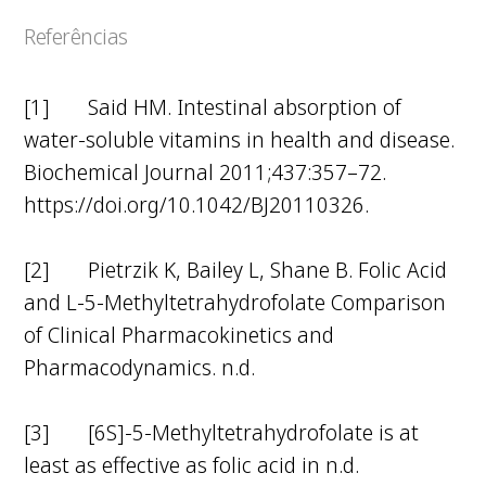
Referências
[1] Said HM. Intestinal absorption of
water-soluble vitamins in health and disease.
Biochemical Journal 2011;437:357–72.
https://doi.org/10.1042/BJ20110326.
[2] Pietrzik K, Bailey L, Shane B. Folic Acid
and L-5-Methyltetrahydrofolate Comparison
of Clinical Pharmacokinetics and
Pharmacodynamics. n.d.
[3] [6S]-5-Methyltetrahydrofolate is at
least as effective as folic acid in n.d.