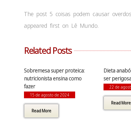
The post 5 coisas podem causar overdos
appeared first on Lê Mundo.
Related Posts
Sobremesa super proteica:
Dieta anab
nutricionista ensina como
ser perigosa
fazer
22 de agos
15 de agosto de 2024
Read More
Read More