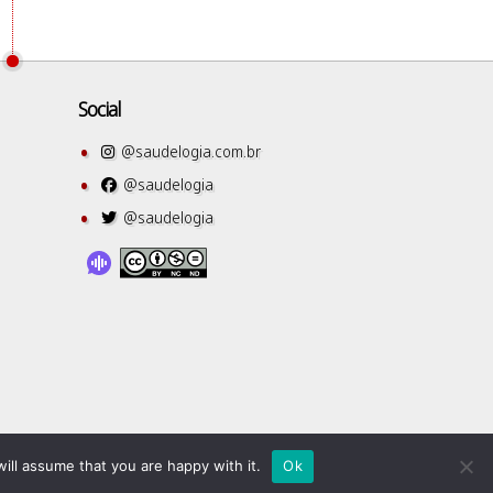
Social
@saudelogia.com.br
@saudelogia
@saudelogia
ill assume that you are happy with it.
Ok