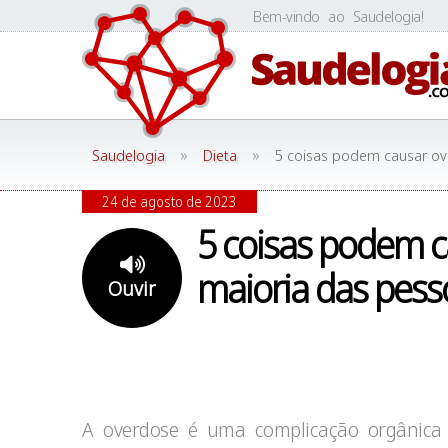
Skip
Bem-vindo ao Saudelogia!
to
content
»
»
Saudelogia
Dieta
5 coisas podem causar ov
24 de agosto de 2023
5 coisas podem c
maioria das pess
Ouvir
A overdose é uma complicação orgânica