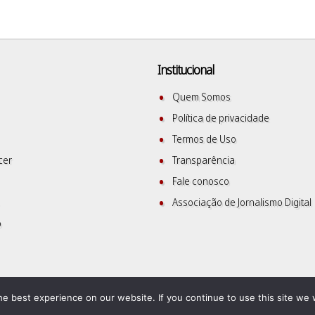
Institucional
Quem Somos
Política de privacidade
Termos de Uso
cer
Transparência
Fale conosco
Associação de Jornalismo Digital
o
SuperbThemes
©2026 Saudelogia
| WordPress Theme by
e best experience on our website. If you continue to use this site we w