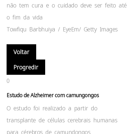
não tem cura e o cuidado deve ser feito até
o fim da vida
Towfiqu Barbhuiya / EyeEm/ Getty Images
Voltar
Progredir
0
Estudo de Alzheimer com camungongos
O estudo foi realizado a partir do
transplante de células cerebrais humanas
para cérebros de camundongos