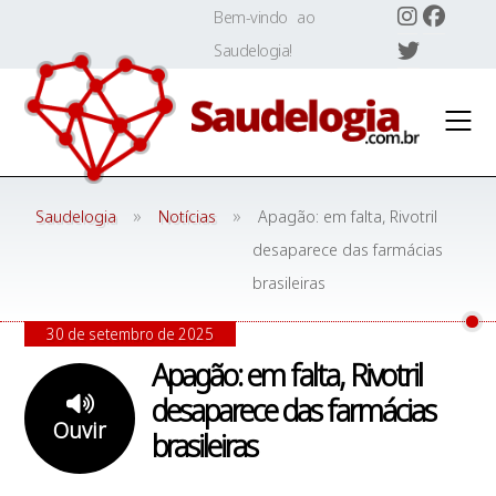
Skip
Bem-vindo ao
to
Saudelogia!
content
»
»
Saudelogia
Notícias
Apagão: em falta, Rivotril
desaparece das farmácias
brasileiras
30 de setembro de 2025
Apagão: em falta, Rivotril
desaparece das farmácias
Ouvir
brasileiras