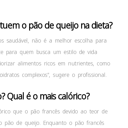
ituem o pão de queijo na dieta?
nos saudável, não é a melhor escolha para
nte para quem busca um estilo de vida
riorizar alimentos ricos em nutrientes, como
oidratos complexos”, sugere o profissional.
? Qual é o mais calórico?
órico que o pão francês devido ao teor de
no pão de queijo. Enquanto o pão francês