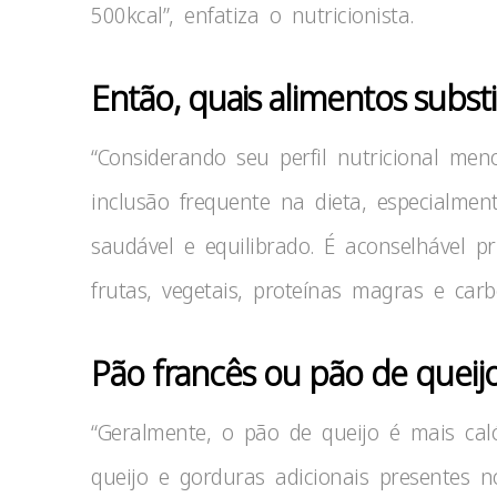
500kcal”, enfatiza o nutricionista.
Então, quais alimentos subst
“Considerando seu perfil nutricional me
inclusão frequente na dieta, especialme
saudável e equilibrado. É aconselhável p
frutas, vegetais, proteínas magras e carb
Pão francês ou pão de queijo
“Geralmente, o pão de queijo é mais cal
queijo e gorduras adicionais presentes 