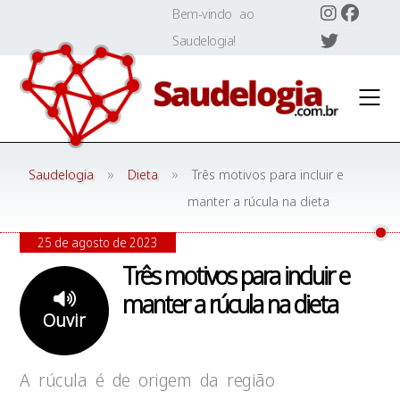
Skip
Bem-vindo ao
to
Saudelogia!
content
»
»
Saudelogia
Dieta
Três motivos para incluir e
manter a rúcula na dieta
25 de agosto de 2023
Três motivos para incluir e
manter a rúcula na dieta
Ouvir
A rúcula é de origem da região